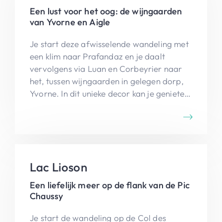
Een lust voor het oog: de wijngaarden
van Yvorne en Aigle
Je start deze afwisselende wandeling met
een klim naar Prafandaz en je daalt
vervolgens via Luan en Corbeyrier naar
het, tussen wijngaarden in gelegen dorp,
Yvorne. In dit unieke decor kan je genieten
van de vruchten van de arbeid van de
wijnboeren. De terugrit met de bergtrein
Aigle-Leysin is, niet alleen voor
treinfanaten, een onvergetelijke belevenis.
Lac Lioson
Een liefelijk meer op de flank van de Pic
Chaussy
Je start de wandeling op de Col des