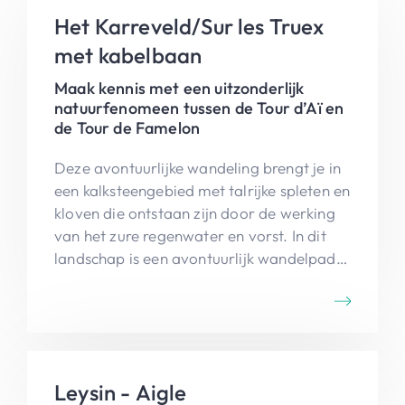
Het Karreveld/Sur les Truex
met kabelbaan
Maak kennis met een uitzonderlijk
natuurfenomeen tussen de Tour d’Aï en
de Tour de Famelon
Deze avontuurlijke wandeling brengt je in
een kalksteengebied met talrijke spleten en
kloven die ontstaan zijn door de werking
van het zure regenwater en vorst. In dit
landschap is een avontuurlijk wandelpad
aangebracht: je moet je al eens op je
achterwerk zetten, zorgen dat je je
evenwicht niet verliest, al eens een
moeilijke pas durven zetten. Prachtige
tocht.
Leysin - Aigle