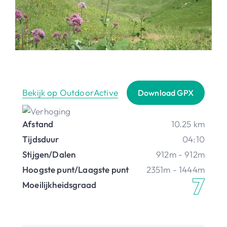
Bekijk op OutdoorActive
Download GPX
Afstand
10.25 km
Tijdsduur
04:10
Stijgen/Dalen
912m - 912m
Hoogste punt/Laagste punt
2351m - 1444m
Moeilijkheidsgraad