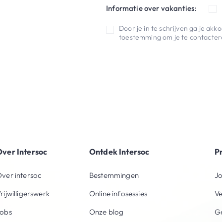
Informatie over vakanties:
Door je in te schrijven ga je ak
toestemming om je te contactere
ver Intersoc
Ontdek Intersoc
P
ver intersoc
Bestemmingen
Jo
rijwilligerswerk
Online infosessies
V
obs
Onze blog
Ge