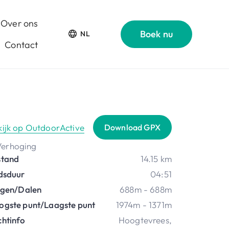
Over ons
Boek nu
NL
Contact
kijk op OutdoorActive
Download GPX
stand
14.15 km
jdsduur
04:51
ijgen/Dalen
688m - 688m
ogste punt/Laagste punt
1974m - 1371m
chtinfo
Hoogtevrees
,