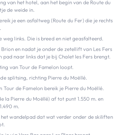
ing van het hotel, aan het begin van de Route du
je de weide in.
reik je een asfaltweg (Route du Fer) die je rechts
.
 weg links. Die is breed en niet geasfalteerd.
 Brion en nadat je onder de zetellift van Les Fers
pad naar links dat je bij Chalet les Fers brengt.
hting van Tour de Famelon loopt.
e splitsing, richting Pierre du Moëllé.
n Tour de Famelon bereik je Pierre du Moëllé.
e la Pierre du Moëllé) af tot punt 1.550 m. en
 1.490 m.
r het wandelpad dat wat verder onder de skiliften
pt.
e je via Vers Bas naar Les Plans brengt.