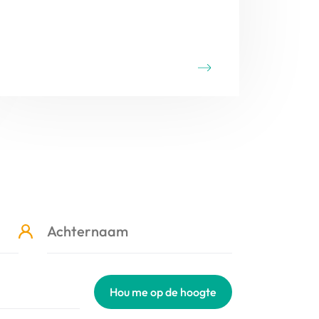
Yvorne. In dit unieke decor kan je
genieten van de vruchten van de
arbeid van de wijnboeren. De
terugrit met de bergtrein Aigle-
Leysin is, niet alleen voor
treinfanaten, een onvergetelijke
belevenis.
Hou me op de hoogte