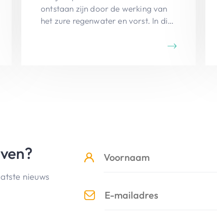
ontstaan zijn door de werking van
het zure regenwater en vorst. In dit
landschap is een avontuurlijk
wandelpad aangebracht: je moet je
al eens op je achterwerk zetten,
zorgen dat je je evenwicht niet
verliest, al eens een moeilijke pas
durven zetten. Prachtige tocht.
jven?
aatste nieuws