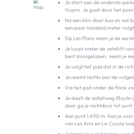
Je start aan de onderste park
Vuarin. Je gaat door het poort
Na een klim door bos en wei be
een paar honderd meter volgt
Op Les Plans neem je de eerste
Je loopt onder de zetellift van
bent doorgelopen, neem je een 
Je volgt het pad dat in de ric
Je neemt rechts aan de volgend
Via het pad onder de flank va
Je daalt de asfaltweg (Route d
daar ga je rechtdoor tot punt
Aan punt 1.490 m. kies je voo
van Les Arcs en La Cucule loo
Je komt op een bredere weg di