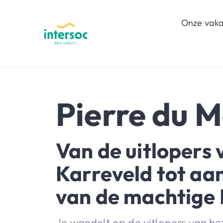
Onze vaka
Pierre du M
Van de uitlopers 
Karreveld tot aa
van de machtige
Je wandelt op de uitlopers van he