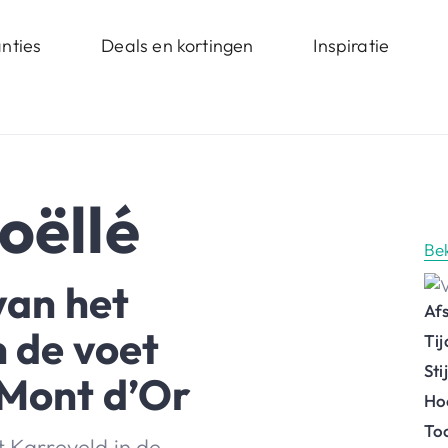
nties
Deals en kortingen
Inspiratie
oëllé
Be
van het
Af
n de voet
Ti
St
 Mont d’Or
Ho
To
t Karreveld in de