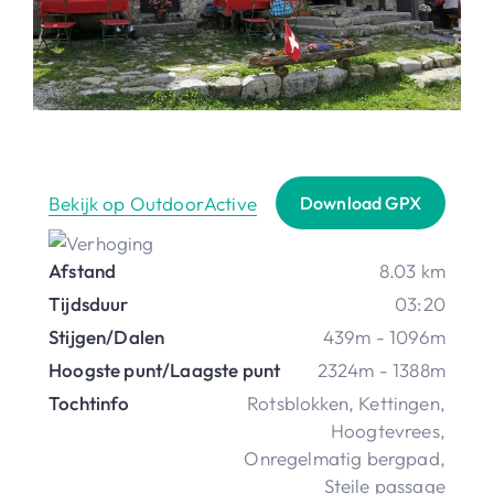
Bekijk op OutdoorActive
Download GPX
Afstand
8.03 km
Tijdsduur
03:20
Stijgen/Dalen
439m - 1096m
Hoogste punt/Laagste punt
2324m - 1388m
Tochtinfo
Rotsblokken
,
Kettingen
,
Hoogtevrees
,
Onregelmatig bergpad
,
Steile passage