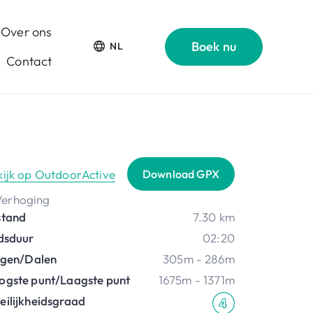
Over ons
Boek nu
NL
Contact
kijk op OutdoorActive
Download GPX
stand
7.30 km
jdsduur
02:20
ijgen/Dalen
305m - 286m
ogste punt/Laagste punt
1675m - 1371m
eilijkheidsgraad