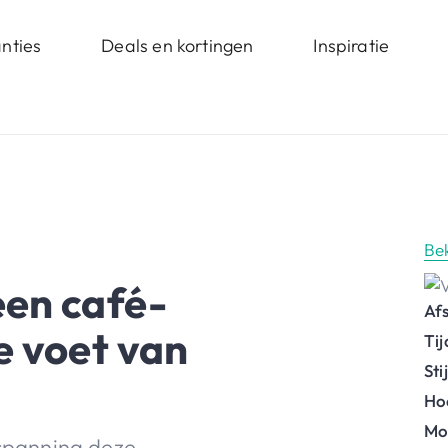
nties
Deals en kortingen
Inspiratie
Be
en café-
Af
e voet van
Ti
St
Ho
Mo
nspanning deze