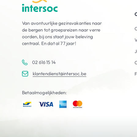
O
Van avontuurlijke gezinsvakanties naar
O
de bergen tot groepsreizen naar verre
oorden, bij ons staat jouw beleving
V
centraal. En dat al 77 jaar!
J
02 616 15 14
C
klantendienst@intersoc.be
Betaalmogelijkheden: