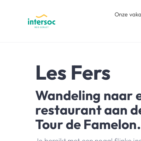
Onze vaka
Les Fers
Wandeling naar e
restaurant aan d
Tour de Famelon.
Je bereikt met een nogal flinke i