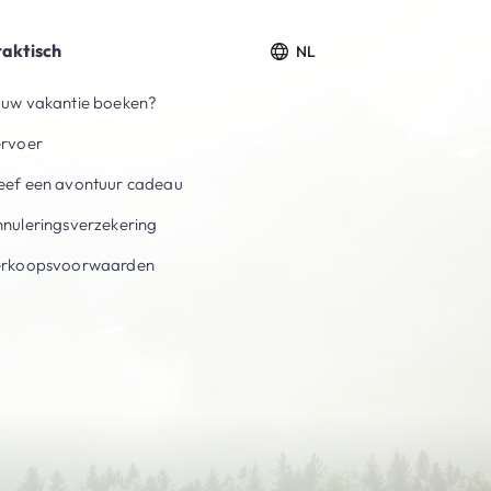
raktisch
NL
uw vakantie boeken?
ervoer
ef een avontuur cadeau
nuleringsverzekering
erkoopsvoorwaarden