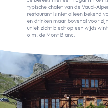
typische chalet van de Vaud-Alpen
restaurant is niet alleen bekend vo
en drinken maar bovenal voor zijn
uniek zicht biedt op een wijds wi
o.m. de Mont Blanc.