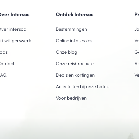
ver Intersoc
Ontdek Intersoc
P
ver intersoc
Bestemmingen
Jo
rijwilligerswerk
Online infosessies
V
obs
Onze blog
Ge
ontact
Onze reisbrochure
An
FAQ
Deals en kortingen
V
Activiteiten bij onze hotels
Voor bedrijven