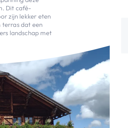
. Dit café-
or zijn lekker eten
 terras dat een
nters landschap met