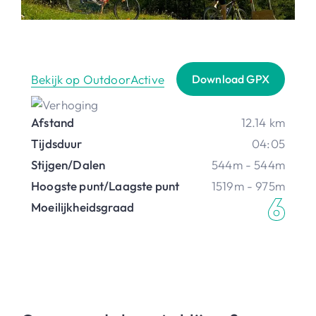
Bekijk op OutdoorActive
Download GPX
Afstand
12.14 km
Tijdsduur
04:05
Stijgen/Dalen
544m - 544m
Hoogste punt/Laagste punt
1519m - 975m
Moeilijkheidsgraad