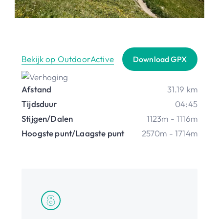
Bekijk op OutdoorActive
Download GPX
Afstand
31.19 km
Tijdsduur
04:45
Stijgen/Dalen
1123m - 1116m
Hoogste punt/Laagste punt
2570m - 1714m