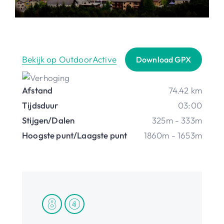
Bekijk op OutdoorActive
Download GPX
Afstand
74.42 km
Tijdsduur
03:00
Stijgen/Dalen
325m - 333m
Hoogste punt/Laagste punt
1860m - 1653m