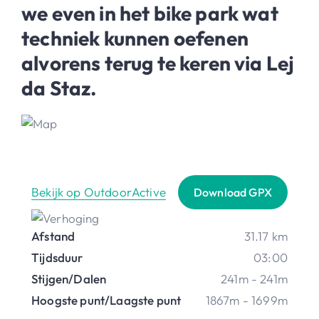
we even in het bike park wat
techniek kunnen oefenen
alvorens terug te keren via Lej
da Staz.
Bekijk op OutdoorActive
Download GPX
Afstand
31.17 km
Tijdsduur
03:00
Stijgen/Dalen
241m - 241m
Hoogste punt/Laagste punt
1867m - 1699m