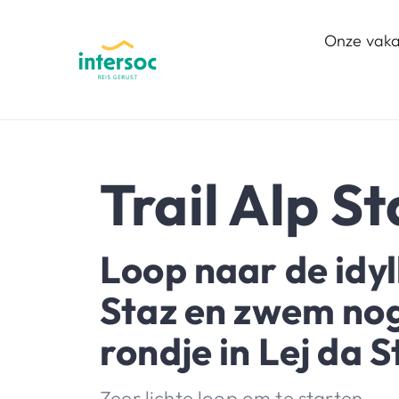
Onze vaka
Trail Alp St
Loop naar de idyl
Staz en zwem no
rondje in Lej da S
Zeer lichte loop om te starten.