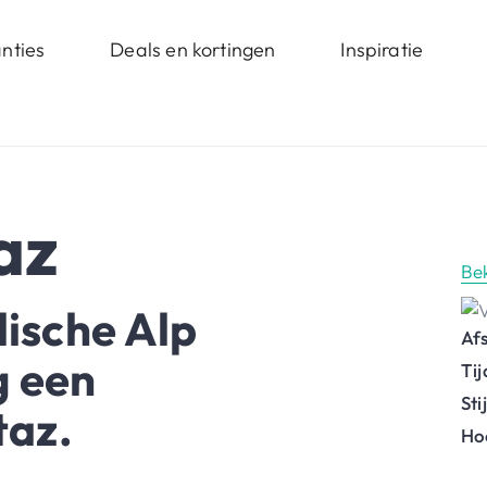
nties
Deals en kortingen
Inspiratie
az
Be
lische Alp
Af
g een
Ti
St
taz.
Ho