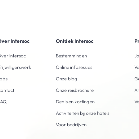
ver Intersoc
Ontdek Intersoc
P
ver intersoc
Bestemmingen
Jo
rijwilligerswerk
Online infosessies
V
obs
Onze blog
Ge
ontact
Onze reisbrochure
An
FAQ
Deals en kortingen
V
Activiteiten bij onze hotels
Voor bedrijven