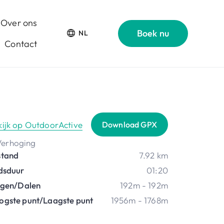
Over ons
Boek nu
NL
Contact
kijk op OutdoorActive
Download GPX
stand
7.92 km
jdsduur
01:20
ijgen/Dalen
192m - 192m
ogste punt/Laagste punt
1956m - 1768m