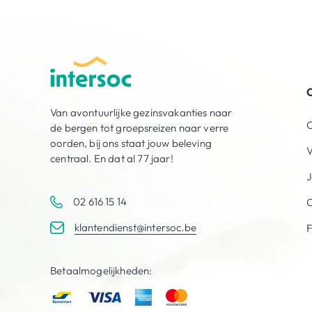
O
Van avontuurlijke gezinsvakanties naar
O
de bergen tot groepsreizen naar verre
oorden, bij ons staat jouw beleving
V
centraal. En dat al 77 jaar!
J
02 616 15 14
C
klantendienst@intersoc.be
Betaalmogelijkheden: