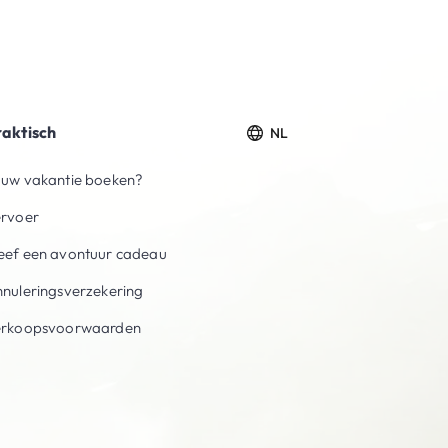
raktisch
NL
uw vakantie boeken?
ervoer
ef een avontuur cadeau
nuleringsverzekering
erkoopsvoorwaarden