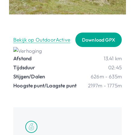
Bekijk op OutdoorActive
Download GPX
Afstand
13.41 km
Tijdsduur
02:45
Stijgen/Dalen
626m - 635m
Hoogste punt/Laagste punt
2197m - 1775m