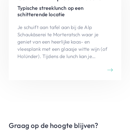
Typische streeklunch op een
schitterende locatie
Je schuift aan tafel aan bij de Alp
Schaukäserei te Morteratsch waar je
geniet van een heerlijke kaas- en
vleesplank met een glaasje witte wijn (of
Holünder). Tijdens de lunch kan je
toekijken hoe de kaasboer zijn kaas maakt.
De namiddag kan je afsluiten met een
rustige wandeling door Val Bernina naar
Pontresina.
Graag op de hoogte blijven?