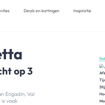
nties
Deals en kortingen
Inspiratie
etta
Be
cht op 3
Af
Ti
St
an Engadin, Val
Ho
 is vaak
Mo