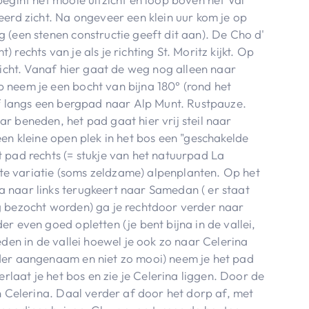
eerd zicht. Na ongeveer een klein uur kom je op
 (een stenen constructie geeft dit aan). De Cho d'
mt) rechts van je als je richting St. Moritz kijkt. Op
zicht. Vanaf hier gaat de weg nog alleen naar
 neem je een bocht van bijna 180° (rond het
af langs een bergpad naar Alp Munt. Rustpauze.
r beneden, het pad gaat hier vrij steil naar
en kleine open plek in het bos een "geschakelde
 pad rechts (= stukje van het natuurpad La
rote variatie (soms zeldzame) alpenplanten. Op het
 naar links terugkeert naar Samedan ( er staat
g bezocht worden) ga je rechtdoor verder naar
r even goed opletten (je bent bijna in de vallei,
eden in de vallei hoewel je ook zo naar Celerina
der aangenaam en niet zo mooi) neem je het pad
erlaat je het bos en zie je Celerina liggen. Door de
n Celerina. Daal verder af door het dorp af, met