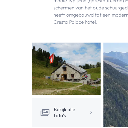
mooie typische (gerestaureerde) E
schermen van het oude schuurgedee
heeft omgebouwd tot een moderne 
Cresta Palace hotel.
Bekijk alle
foto's