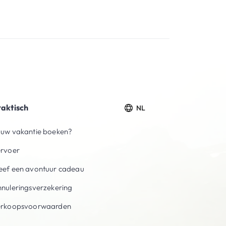
raktisch
NL
uw vakantie boeken?
ervoer
ef een avontuur cadeau
nuleringsverzekering
erkoopsvoorwaarden