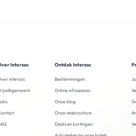
ver Intersoc
Ontdek Intersoc
P
ver intersoc
Bestemmingen
Jo
rijwilligerswerk
Online infosessies
V
obs
Onze blog
Ge
ontact
Onze reisbrochure
An
FAQ
Deals en kortingen
V
Activiteiten bij onze hotels