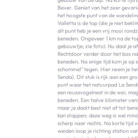
Bever. Geniet van het zeer gevari
het hoogste punt van de wandeling
Valletta is de top (die je niet bekli
dit punt heb je een vrij mooi rond
beneden. Ongeveer 1 km na de top
gebouwtje; zie foto). Nu daal je 
Rechtdoor verder door het bos naa
beneden. Na enige tijd kom je op e
schommel" tegen. Hier neem je het
Senda). Dit stuk is rijk aan een g
punt waar het natuurpad La Senda
een reuzevogelnest in de wei; ma
beneden. Een halve kilometer verde
maar je daalt best niet af tot ben
kan stappen; deze weg is wel min
scherp naar rechts. Na korte tijd v
weiden loop je richting station va