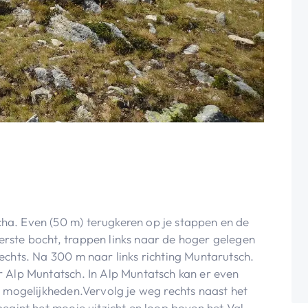
a. Even (50 m) terugkeren op je stappen en de
rste bocht, trappen links naar de hoger gelegen
echts. Na 300 m naar links richting Muntarutsch.
 Alp Muntatsch. In Alp Muntatsch kan er even
e mogelijkheden.Vervolg je weg rechts naast het
begint het mooie uitzicht en loop boven het Val