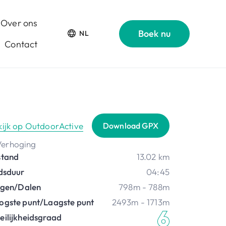
Over ons
Boek nu
NL
Contact
kijk op OutdoorActive
Download GPX
stand
13.02 km
jdsduur
04:45
ijgen/Dalen
798m - 788m
ogste punt/Laagste punt
2493m - 1713m
eilijkheidsgraad