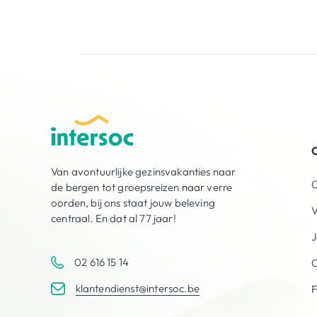
O
Van avontuurlijke gezinsvakanties naar
O
de bergen tot groepsreizen naar verre
oorden, bij ons staat jouw beleving
V
centraal. En dat al 77 jaar!
J
02 616 15 14
C
klantendienst@intersoc.be