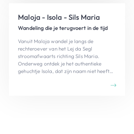
Maloja - Isola - Sils Maria
Wandeling die je terugvoert in de tijd
Vanuit Maloja wandel je langs de
rechteroever van het Lej da Segl
stroomafwaarts richting Sils Maria.
Onderweg ontdek je het authentieke
gehuchtje Isola, dat zijn naam niet heeft
gestolen... Even pauzeren op een bankje,
een hapje, een drankje en een ommetje
naar de imposante waterval maken het
plaatje compleet.