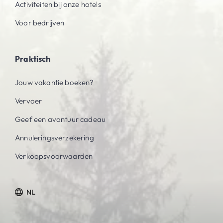
Activiteiten bij onze hotels
Voor bedrijven
Praktisch
Jouw vakantie boeken?
Vervoer
Geef een avontuur cadeau
Annuleringsverzekering
Verkoopsvoorwaarden
NL