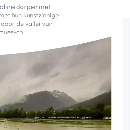
gadinerdorpen met
met hun kunstzinnige
 door de vallei van
amues-ch.