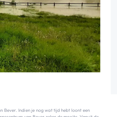
n Bever. Indien je nog wat tijd hebt loont een
rpscentrum van Bever zeker de moeite. Vanuit de