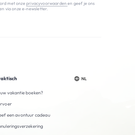
koord met onze
privacyvoorwaarden
en geef je ons
n via onze e-newsletter.
raktisch
NL
uw vakantie boeken?
ervoer
ef een avontuur cadeau
nuleringsverzekering