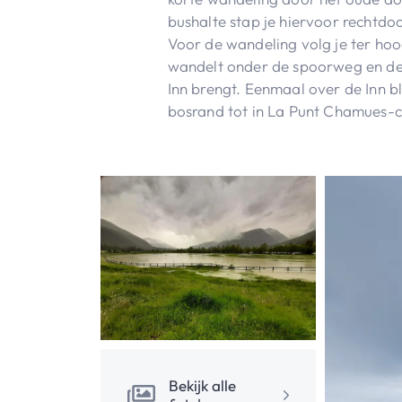
bushalte stap je hiervoor rechtdoo
Voor de wandeling volg je ter hoo
wandelt onder de spoorweg en de 
Inn brengt. Eenmaal over de Inn bl
bosrand tot in La Punt Chamues-c
Bekijk alle