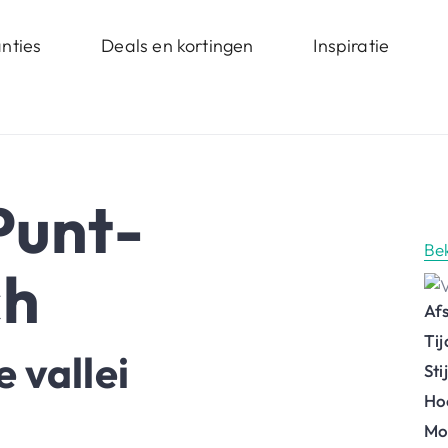
nties
Deals en kortingen
Inspiratie
Punt-
Be
ch
Af
Ti
 vallei
St
Ho
Mo