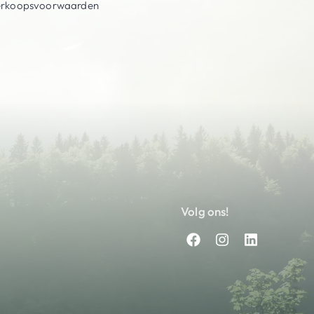
erkoopsvoorwaarden
Volg ons!