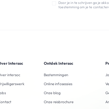
Door je in te schrijven ga je ak
toestemming om je te contactere
ver Intersoc
Ontdek Intersoc
P
ver intersoc
Bestemmingen
Jo
rijwilligerswerk
Online infosessies
V
obs
Onze blog
Ge
ontact
Onze reisbrochure
An