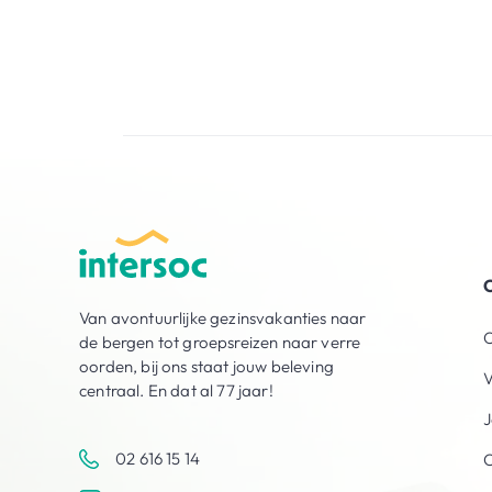
O
Van avontuurlijke gezinsvakanties naar
O
de bergen tot groepsreizen naar verre
oorden, bij ons staat jouw beleving
V
centraal. En dat al 77 jaar!
J
02 616 15 14
C