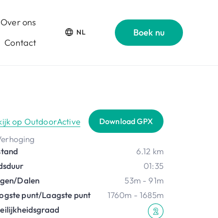
Over ons
Boek nu
NL
Contact
kijk op OutdoorActive
Download GPX
stand
6.12 km
jdsduur
01:35
ijgen/Dalen
53m - 91m
ogste punt/Laagste punt
1760m - 1685m
eilijkheidsgraad