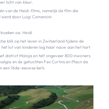
er licht van kleur.
n van de Heidi-films, namelijk de film die
d werd door Luigi Comencini
erboeken oa. Heidi
he blik op het leven in Zwitserland tijdens de
l het lot van kinderen lag haar nauw aan het hart
het district Maloja en telt ongeveer 800 inwoners.
 Baselgia en de gehuchten Fex Curtins en Plaun da
en een 16de-eeuwse kerk.