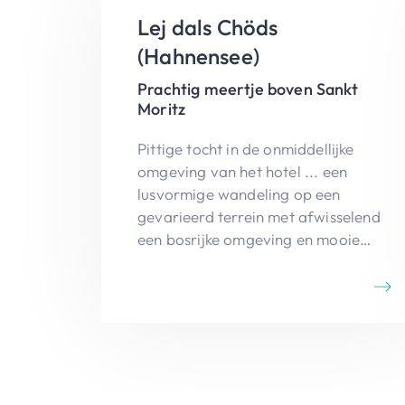
Lej dals Chöds
(Hahnensee)
Prachtig meertje boven Sankt
Moritz
Pittige tocht in de onmiddellijke
omgeving van het hotel ... een
lusvormige wandeling op een
gevarieerd terrein met afwisselend
een bosrijke omgeving en mooie
zichten op Engiadina. Het ietwat
verscholen Lej dals Chöds vormt
een welgekomen rustpuntje ... De
hanen waarvan sprake in de
benaming zijn eigenlijk
auerhoenders. Een opgezet
exemplaar kan je in de chalet zien