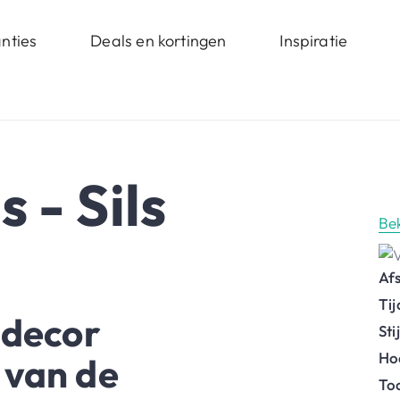
nties
Deals en kortingen
Inspiratie
 - Sils
Be
Af
Ti
 decor
St
Ho
 van de
To