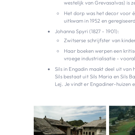
westelijk van Grevasalvas) is ze
Het dorp was het decor voor éé
uitkwam in 1952 en geregiseer
Johanna Spyri (1827 - 1901):
Zwitserse schrijfster van kind
Haar boeken werpen een kritisc
vroege industrialisatie - voora
Sils in Engadin maakt deel uit van 
Sils bestaat uit Sils Maria en Sils
Lej. Je vindt er Engadiner-huizen 