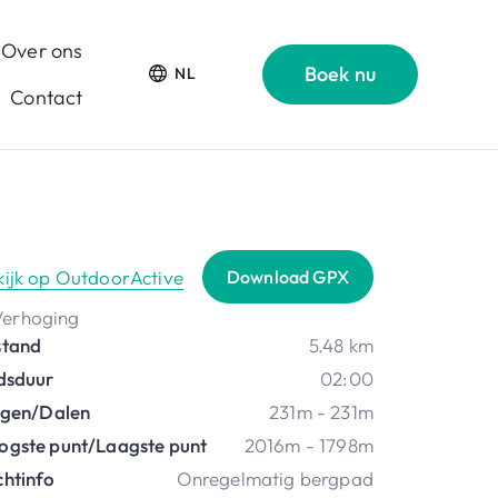
Over ons
Boek nu
NL
Contact
kijk op OutdoorActive
Download GPX
stand
5.48 km
jdsduur
02:00
ijgen/Dalen
231m - 231m
ogste punt/Laagste punt
2016m - 1798m
chtinfo
Onregelmatig bergpad