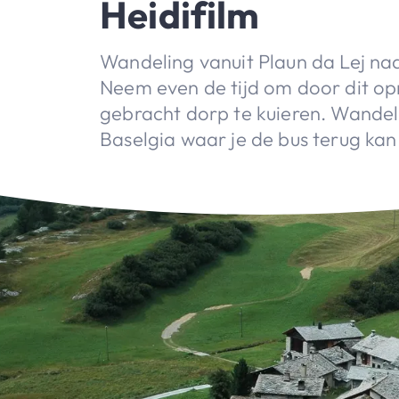
Heidifilm
Wandeling vanuit Plaun da Lej na
Neem even de tijd om door dit op
gebracht dorp te kuieren. Wandel 
Baselgia waar je de bus terug ka