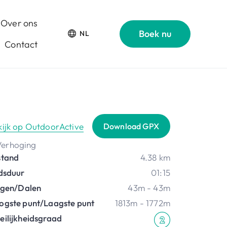
Over ons
Boek nu
NL
Contact
kijk op OutdoorActive
Download GPX
stand
4.38 km
jdsduur
01:15
ijgen/Dalen
43m - 43m
ogste punt/Laagste punt
1813m - 1772m
eilijkheidsgraad