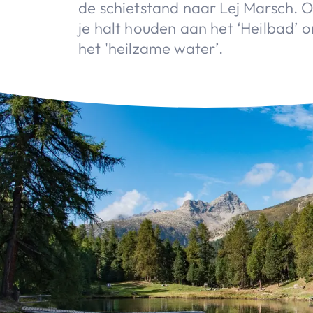
de schietstand naar Lej Marsch. 
je halt houden aan het ‘Heilbad’ 
het 'heilzame water’.