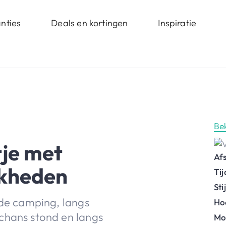
nties
Deals en kortingen
Inspiratie
Be
je met
Af
jkheden
Ti
St
 de camping, langs
Ho
chans stond en langs
Mo