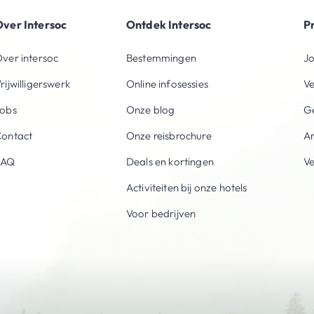
ver Intersoc
Ontdek Intersoc
P
ver intersoc
Bestemmingen
Jo
rijwilligerswerk
Online infosessies
V
obs
Onze blog
Ge
ontact
Onze reisbrochure
An
FAQ
Deals en kortingen
V
Activiteiten bij onze hotels
Voor bedrijven