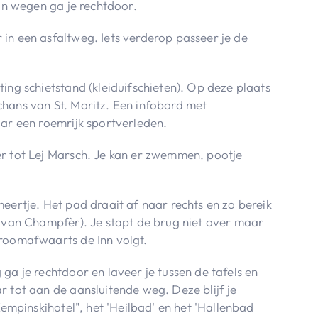
van wegen ga je rechtdoor.
in een asfaltweg. Iets verderop passeer je de
ing schietstand (kleiduifschieten). Op deze plaats
hans van St. Moritz. Een infobord met
aar een roemrijk sportverleden.
er tot Lej Marsch. Je kan er zwemmen, pootje
.
eertje. Het pad draait af naar rechts en zo bereik
e van Champfèr). Je stapt de brug niet over maar
troomafwaarts de Inn volgt.
ga je rechtdoor en laveer je tussen de tafels en
r tot aan de aansluitende weg. Deze blijf je
Kempinskihotel", het 'Heilbad' en het 'Hallenbad