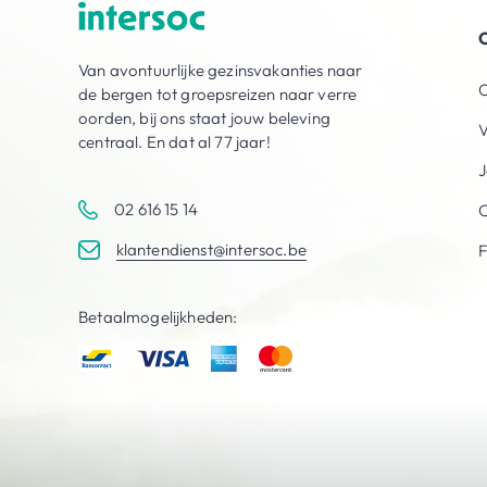
O
Van avontuurlijke gezinsvakanties naar
O
de bergen tot groepsreizen naar verre
oorden, bij ons staat jouw beleving
V
centraal. En dat al 77 jaar!
J
02 616 15 14
C
klantendienst@intersoc.be
Betaalmogelijkheden: