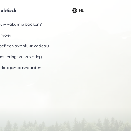
raktisch
NL
uw vakantie boeken?
ervoer
ef een avontuur cadeau
nuleringsverzekering
erkoopsvoorwaarden