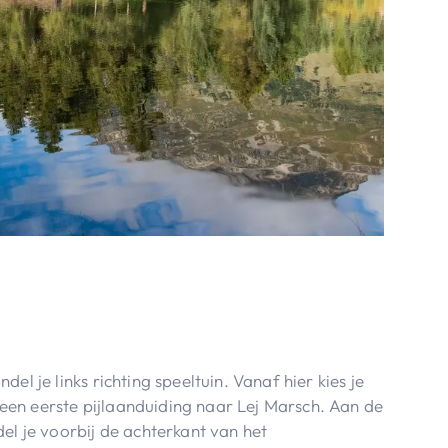
el je links richting speeltuin. Vanaf hier kies je
ds een eerste pijlaanduiding naar Lej Marsch. Aan de
el je voorbij de achterkant van het