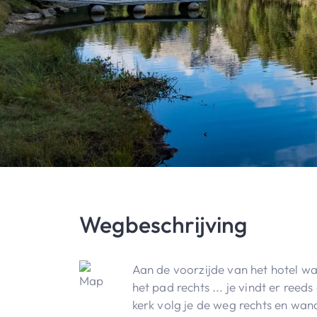
Wegbeschrijving
Aan de voorzijde van het hotel wand
het pad rechts ... je vindt er ree
kerk volg je de weg rechts en wand