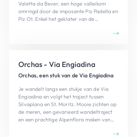
Valetta da Bever, een hoge valleikom
omringd door de imposante Piz Padella en
Piz Ot. Enkel het geklater van de
snelstromende bergbeek kan de rust
onderweg verstoren. Eens de 2857m hoge
Fuorcla Valletta bereikt, daal je via de
wereldvermaarde alpine afdalingspistes
terug af naar Sankt Moritz.
Orchas - Via Engiadina
Orchas, een stuk van de Via Engiadina
Je wandelt langs een stukje van de Via
Engiadina en volgt het traject tussen
Silvaplana en St. Moritz. Mooie zichten op
de meren, een gevarieerd wandeltraject
en een prachtige Alpenflora maken van
deze tocht een unieke belevenis.