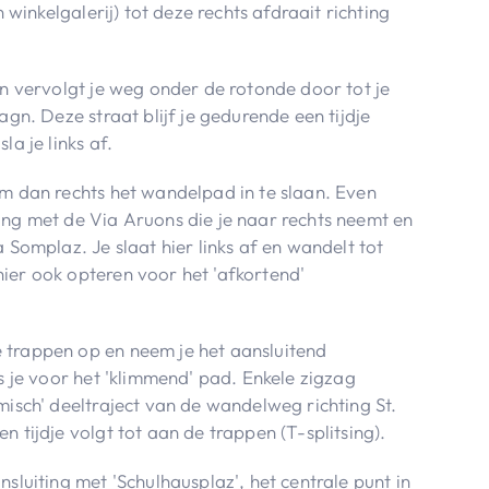
n winkelgalerij) tot deze rechts afdraait richting
en vervolgt je weg onder de rotonde door tot je
agn. Deze straat blijf je gedurende een tijdje
la je links af.
om dan rechts het wandelpad in te slaan. Even
ing met de Via Aruons die je naar rechts neemt en
a Somplaz. Je slaat hier links af en wandelt tot
ier ook opteren voor het 'afkortend'
 trappen op en neem je het aansluitend
es je voor het 'klimmend' pad. Enkele zigzag
misch' deeltraject van de wandelweg richting St.
n tijdje volgt tot aan de trappen (T-splitsing).
nsluiting met 'Schulhausplaz', het centrale punt in