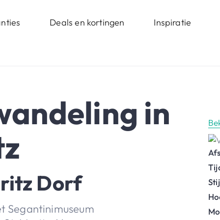
nties
Deals en kortingen
Inspiratie
andeling in
Be
tz
Af
Ti
itz Dorf
St
Ho
het Segantinimuseum
Mo