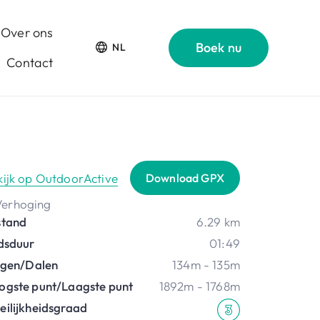
Over ons
Boek nu
NL
Contact
kijk op OutdoorActive
Download GPX
stand
6.29 km
jdsduur
01:49
ijgen/Dalen
134m - 135m
ogste punt/Laagste punt
1892m - 1768m
eilijkheidsgraad