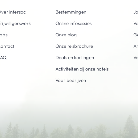
ver intersoc
Bestemmingen
Jo
rijwilligerswerk
Online infosessies
V
obs
Onze blog
Ge
ontact
Onze reisbrochure
An
FAQ
Deals en kortingen
V
Activiteiten bij onze hotels
Voor bedrijven