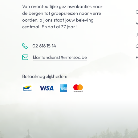
Van avontuurlijke gezinsvakanties naar
O
de bergen tot groepsreizen naar verre
oorden, bij ons staat jouw beleving
V
centraal. En dat al 77 jaar!
J
02 616 15 14
C
klantendienst@intersoc.be
Betaalmogelijkheden: