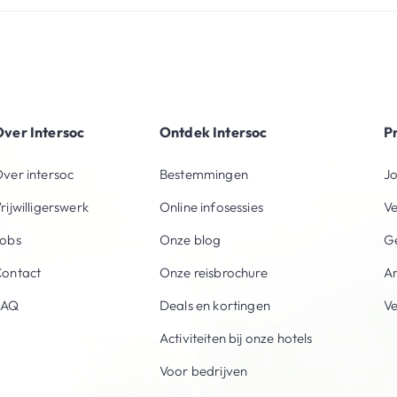
ver Intersoc
Ontdek Intersoc
P
ver intersoc
Bestemmingen
Jo
rijwilligerswerk
Online infosessies
V
obs
Onze blog
Ge
ontact
Onze reisbrochure
An
FAQ
Deals en kortingen
V
Activiteiten bij onze hotels
Voor bedrijven