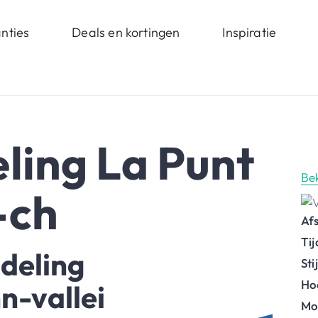
nties
Deals en kortingen
Inspiratie
ing La Punt
Be
-ch
Af
Ti
deling
St
Ho
n-vallei
Mo