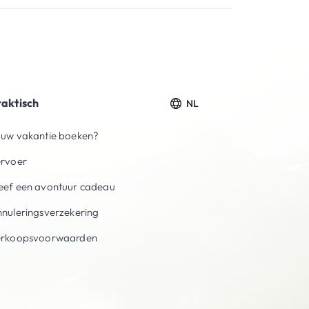
raktisch
NL
uw vakantie boeken?
ervoer
ef een avontuur cadeau
nuleringsverzekering
erkoopsvoorwaarden