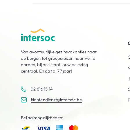
O
Van avontuurlijke gezinsvakanties naar
O
de bergen tot groepsreizen naar verre
oorden, bij ons staat jouw beleving
V
centraal. En dat al 77 jaar!
J
02 616 15 14
C
klantendienst@intersoc.be
Betaalmogelijkheden: