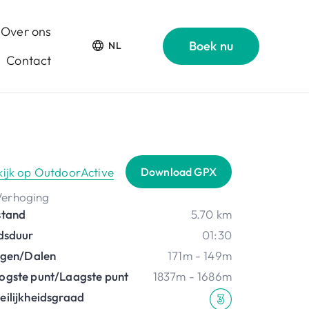
Over ons
Boek nu
NL
Contact
kijk op OutdoorActive
Download GPX
stand
5.70 km
jdsduur
01:30
ijgen/Dalen
171m - 149m
ogste punt/Laagste punt
1837m - 1686m
eilijkheidsgraad