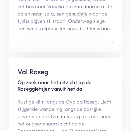
het bos naar Vaüglia om van daaruit af te
dalen naar Isola, een gehuchtje waar de
tijd is blijven stilstaan. Onderweg zie je
een windsculptuur ter nagedachtenis aan
Anne Frank, die hier twee zomers op
vakantie was. Een ommetje naar de
imposante waterval in Isola mag niet
ontbreken. Je stapt langs de oever van Lej
da Segl terug naar Sils Maria.
Val Roseg
Op zoek naar het uitzicht op de
Roseggletsjer vanuit het dal
Rustige klim langs de Ova da Roseg. Licht
stijgende wandeling langs de bosrijke
oever van de Ova da Roseg op zoek naar
het ongeëvenaard zicht op de
Roseggletsjer en ... de "Biancograt" van