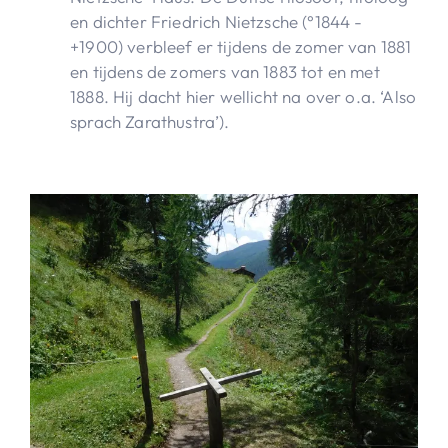
en dichter Friedrich Nietzsche (°1844 -
+1900) verbleef er tijdens de zomer van 1881
en tijdens de zomers van 1883 tot en met
1888. Hij dacht hier wellicht na over o.a. ‘Also
sprach Zarathustra’).