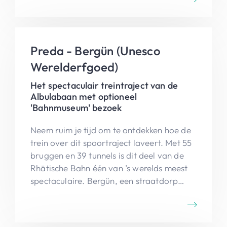
Godin, onderweg vergezeld van het mooie
zicht op de vallei.
Preda - Bergün (Unesco
Werelderfgoed)
Het spectaculair treintraject van de
Albulabaan met optioneel
'Bahnmuseum' bezoek
Neem ruim je tijd om te ontdekken hoe de
trein over dit spoortraject laveert. Met 55
bruggen en 39 tunnels is dit deel van de
Rhätische Bahn één van ’s werelds meest
spectaculaire. Bergün, een straatdorp
langs de Albulapas, is een bezoekje waard
omwille van zijn typische Engadinerhuizen.