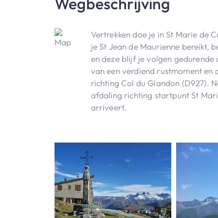
Wegbeschrijving
Vertrekken doe je in St Marie de C
je St Jean de Maurienne bereikt, b
en deze blijf je volgen gedurende
van een verdiend rustmoment en d
richting Col du Glandon (D927). Na
afdaling richting startpunt St M
arriveert.