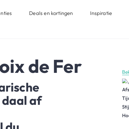
nties
Deals en kortingen
Inspiratie
roix de Fer
Be
arische
Af
 daal af
Ti
St
Ho
l du