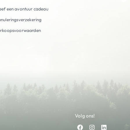
ef een avontuur cadeau
nuleringsverzekering
erkoopsvoorwaarden
Volg ons!