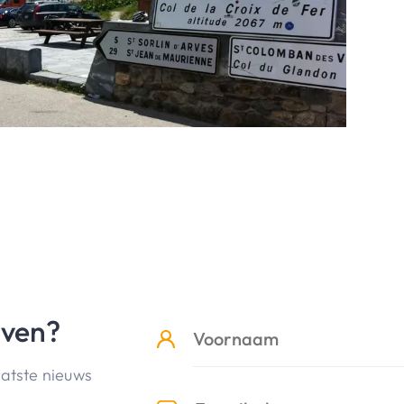
jven?
aatste nieuws