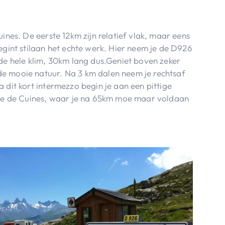
uines. De eerste 12km zijn relatief vlak, maar eens
egint stilaan het echte werk. Hier neem je de D926
 de hele klim, 30km lang dus.Geniet boven zeker
e mooie natuur. Na 3 km dalen neem je rechtsaf
 dit kort intermezzo begin je aan een pittige
arie de Cuines, waar je na 65km moe maar voldaan