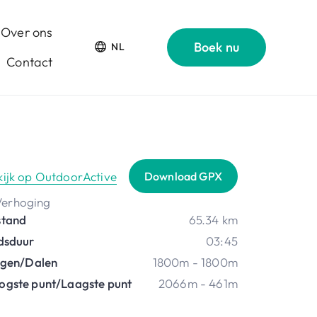
Over ons
Boek nu
NL
Contact
kijk op OutdoorActive
Download GPX
stand
65.34 km
jdsduur
03:45
ijgen/Dalen
1800m - 1800m
ogste punt/Laagste punt
2066m - 461m