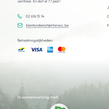
centraal. En dat al 77 jaar!
J
02 616 15 14
C
klantendienst@intersoc.be
Betaalmogelijkheden:
In samenwerking met: