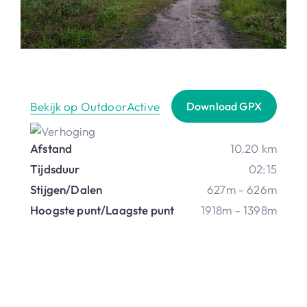
Bekijk op OutdoorActive
Download GPX
Afstand
10.20 km
Tijdsduur
02:15
Stijgen/Dalen
627m - 626m
Hoogste punt/Laagste punt
1918m - 1398m