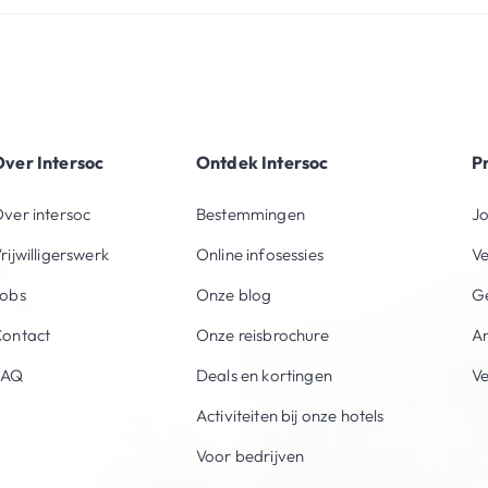
ver Intersoc
Ontdek Intersoc
P
ver intersoc
Bestemmingen
Jo
rijwilligerswerk
Online infosessies
V
obs
Onze blog
Ge
ontact
Onze reisbrochure
An
FAQ
Deals en kortingen
V
Activiteiten bij onze hotels
Voor bedrijven