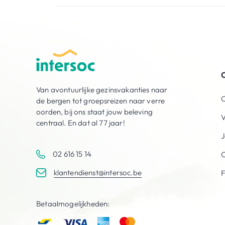
O
Van avontuurlijke gezinsvakanties naar
O
de bergen tot groepsreizen naar verre
oorden, bij ons staat jouw beleving
V
centraal. En dat al 77 jaar!
J
02 616 15 14
C
klantendienst@intersoc.be
Betaalmogelijkheden: