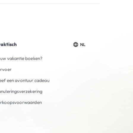
raktisch
NL
uw vakantie boeken?
ervoer
ef een avontuur cadeau
nuleringsverzekering
erkoopsvoorwaarden