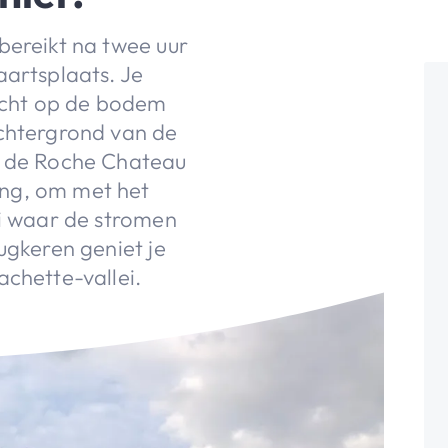
bereikt na twee uur
aartsplaats. Je
zicht op de bodem
achtergrond van de
n de Roche Chateau
ng, om met het
ei waar de stromen
ugkeren geniet je
achette-vallei.