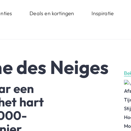
nties
Deals en kortingen
Inspiratie
e des Neiges
Be
ar een
Af
het hart
Ti
St
2000-
Ho
nier.
Mo