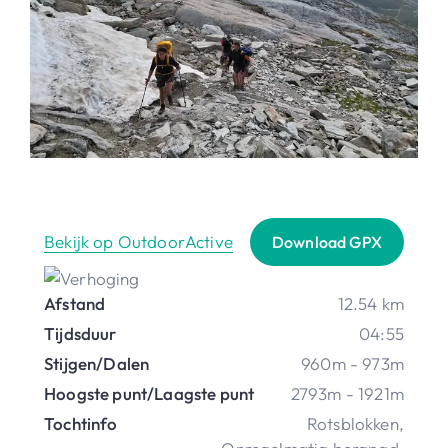
Bekijk op OutdoorActive
Download GPX
Afstand
12.54 km
Tijdsduur
04:55
Stijgen/Dalen
960m - 973m
Hoogste punt/Laagste punt
2793m - 1921m
Tochtinfo
Rotsblokken
,