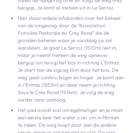
steekt de hangbrug over en volgt de weg links
bergop. Je komt al meteen uit in Le Serroz.
Hier staan enkele infoborden over het beheer
van de omgeving door de "Association
Foncière Pastorale du Crey Rond" die de
gronden beheren waar je vandaag op zal
wandelen. Je gaat Le Serroz (1510m) niet in,
maar je neemt meteen de weg opnieuw
bergop (en terug) het bos in richting L'Entraz.
Je start hier de zigzag klim door het bos. De
weg gaat continu hoger en hoger. Je komt aan
in l'Entraz (1853m) en daar neem je richting
Sous le Crey Rond (1914m). Je volg de weg
verder naar omhoog.
Het pad wordt wat onregelmatiger en je moet
een eerste keer het water over om in Pémian
te raken. De weg loopt door aan de andere
oever, maar je ziet het niet zo vlot. De weg