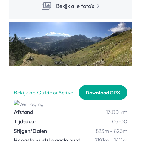
Bekijk alle foto's
Bekijk op OutdoorActive
Download GPX
Afstand
13.00 km
Tijdsduur
05:00
Stijgen/Dalen
823m - 823m
Hoogste punt/Laagste punt
2191m - 1411m