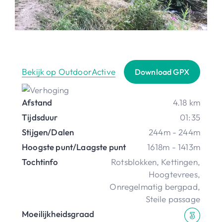
Bekijk op OutdoorActive
Download GPX
Afstand
4.18 km
Tijdsduur
01:35
Stijgen/Dalen
244m - 244m
Hoogste punt/Laagste punt
1618m - 1413m
Tochtinfo
Rotsblokken
,
Kettingen
,
Hoogtevrees
,
Onregelmatig bergpad
,
Steile passage
Moeilijkheidsgraad