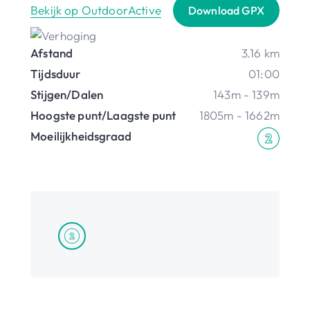
Bekijk op OutdoorActive
Download GPX
Afstand
3.16 km
Tijdsduur
01:00
Stijgen/Dalen
143m - 139m
Hoogste punt/Laagste punt
1805m - 1662m
Moeilijkheidsgraad