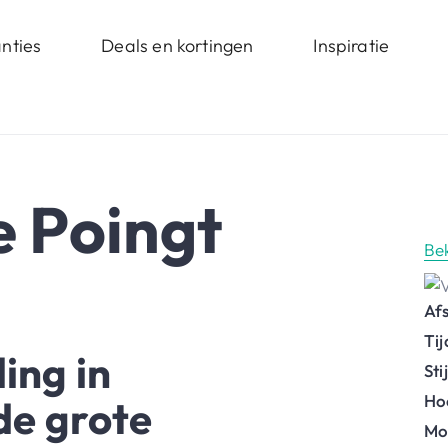
nties
Deals en kortingen
Inspiratie
e Poingt
Be
Af
Ti
ing in
St
Ho
 de grote
Mo