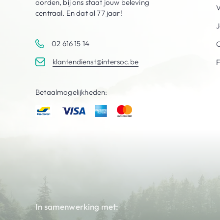
oorden, bij ons staat jouw beleving
V
centraal. En dat al 77 jaar!
J
02 616 15 14
C
klantendienst@intersoc.be
Betaalmogelijkheden:
In samenwerking met: