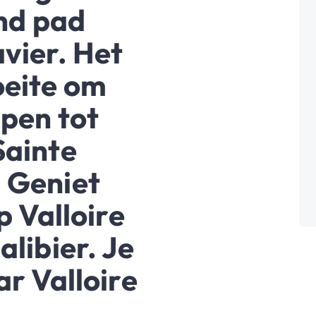
end pad
vier. Het
oeite om
ppen tot
Sainte
 Geniet
p Valloire
alibier. Je
ar Valloire