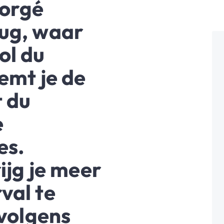
Borgé
ug, waar
ol du
eemt je de
t du
e
es.
ijg je meer
val te
rvolgens