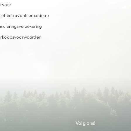
ervoer
ef een avontuur cadeau
nuleringsverzekering
erkoopsvoorwaarden
Volg ons!