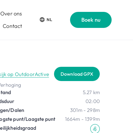
Over ons
Boek nu
NL
Contact
kijk op OutdoorActive
Download GPX
stand
5.27 km
jdsduur
02:00
ijgen/Dalen
301m - 298m
ogste punt/Laagste punt
1664m - 1399m
eilijkheidsgraad