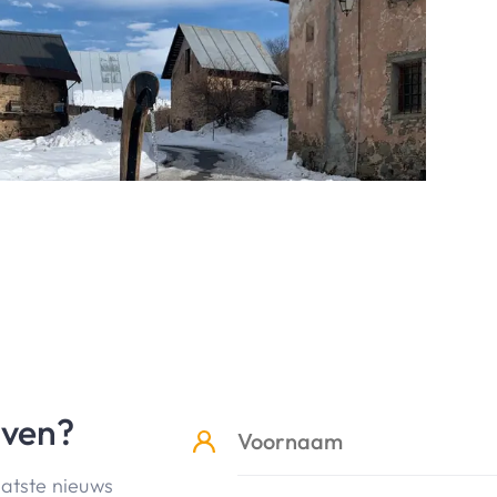
jven?
aatste nieuws