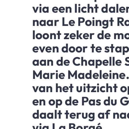
via een licht dal
naar Le Poingt Ra
loont zeker de m
even door te sta
aan de Chapelle 
Marie Madeleine.
van het uitzicht o
en op de Pas du G
daalt terug af na
via La Borgé.