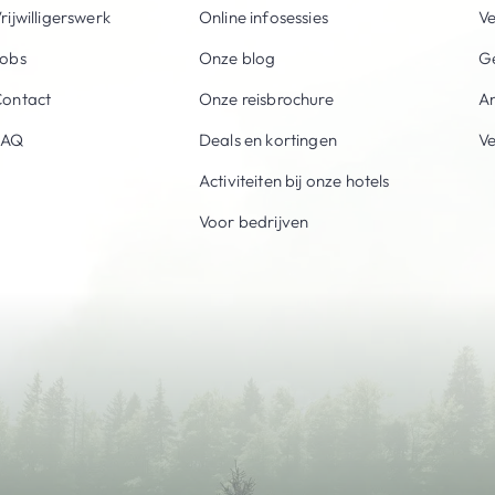
rijwilligerswerk
Online infosessies
V
obs
Onze blog
Ge
ontact
Onze reisbrochure
An
FAQ
Deals en kortingen
V
Activiteiten bij onze hotels
Voor bedrijven