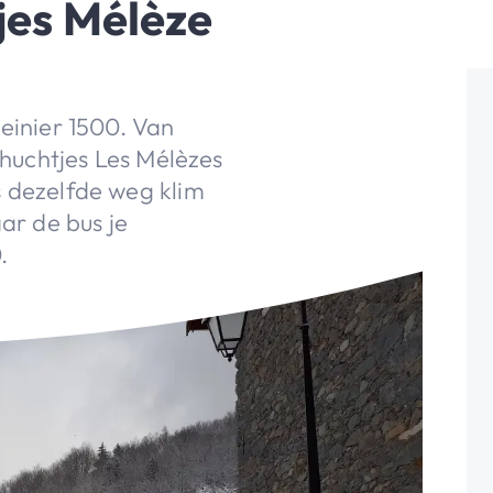
jes Mélèze
meinier 1500. Van
gehuchtjes Les Mélèzes
s dezelfde weg klim
aar de bus je
.