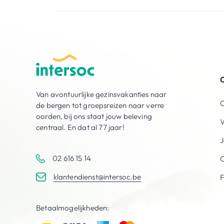
O
Van avontuurlijke gezinsvakanties naar
O
de bergen tot groepsreizen naar verre
oorden, bij ons staat jouw beleving
V
centraal. En dat al 77 jaar!
J
02 616 15 14
C
klantendienst@intersoc.be
Betaalmogelijkheden: