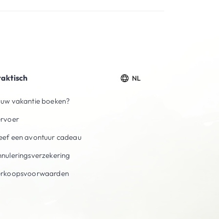
raktisch
NL
uw vakantie boeken?
ervoer
ef een avontuur cadeau
nuleringsverzekering
erkoopsvoorwaarden