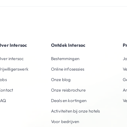
ver Intersoc
Ontdek Intersoc
P
ver intersoc
Bestemmingen
Jo
rijwilligerswerk
Online infosessies
V
obs
Onze blog
Ge
ontact
Onze reisbrochure
An
FAQ
Deals en kortingen
V
Activiteiten bij onze hotels
Voor bedrijven