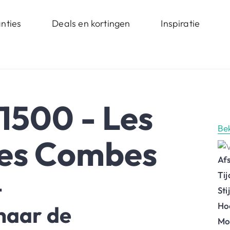
nties
Deals en kortingen
Inspiratie
1500 - Les
Be
Les Combes
Af
Ti
t
St
Ho
naar de
Mo