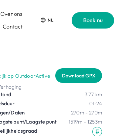
Over ons
Boek nu
NL
Contact
kijk op OutdoorActive
Download GPX
stand
3.77 km
jdsduur
01:24
ijgen/Dalen
270m - 270m
ogste punt/Laagste punt
1519m - 1253m
eilijkheidsgraad