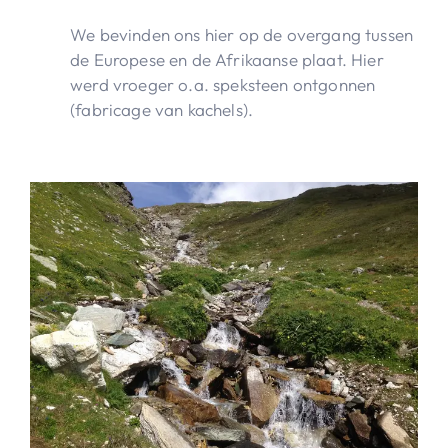
We bevinden ons hier op de overgang tussen
de Europese en de Afrikaanse plaat. Hier
werd vroeger o.a. speksteen ontgonnen
(fabricage van kachels).