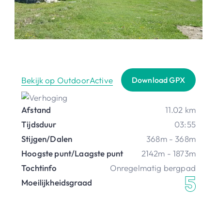
Bekijk op OutdoorActive
Download GPX
Afstand
11.02 km
Tijdsduur
03:55
Stijgen/Dalen
368m - 368m
Hoogste punt/Laagste punt
2142m - 1873m
Tochtinfo
Onregelmatig bergpad
Moeilijkheidsgraad