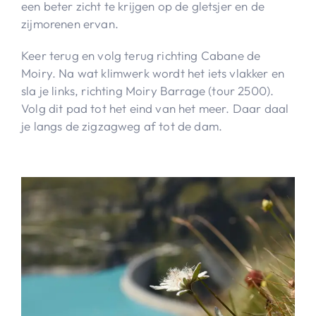
een beter zicht te krijgen op de gletsjer en de
zijmorenen ervan.
Keer terug en volg terug richting Cabane de
Moiry. Na wat klimwerk wordt het iets vlakker en
sla je links, richting Moiry Barrage (tour 2500).
Volg dit pad tot het eind van het meer. Daar daal
je langs de zigzagweg af tot de dam.