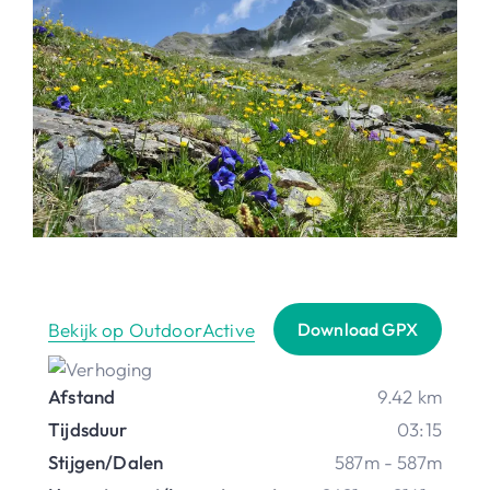
Bekijk op OutdoorActive
Download GPX
Afstand
9.42 km
Tijdsduur
03:15
Stijgen/Dalen
587m - 587m