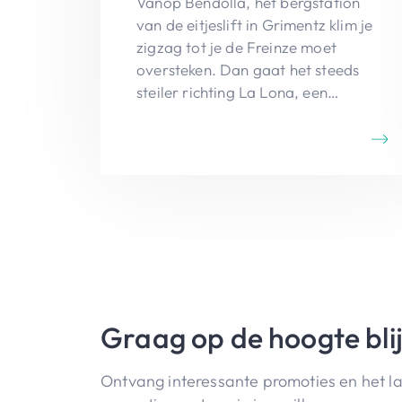
Vanop Bendolla, het bergstation
van de eitjeslift in Grimentz klim je
zigzag tot je de Freinze moet
oversteken. Dan gaat het steeds
steiler richting La Lona, een
interessant gebied op geologisch
vlak.
Graag op de hoogte bli
Ontvang interessante promoties en het l