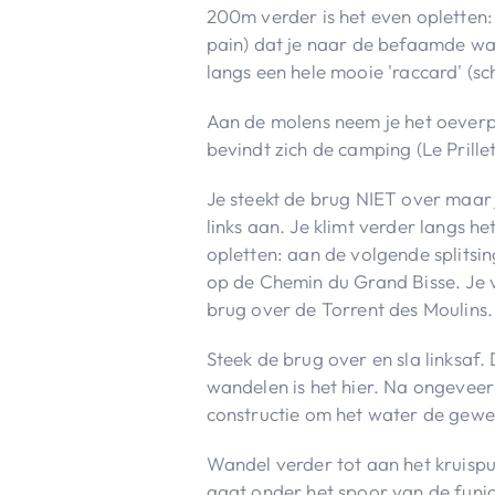
200m verder is het even opletten:
pain) dat je naar de befaamde wa
langs een hele mooie 'raccard' (sc
Aan de molens neem je het oeverp
bevindt zich de camping (Le Prillet
Je steekt de brug NIET over maar 
links aan. Je klimt verder langs he
opletten: aan de volgende splitsing
op de Chemin du Grand Bisse. Je vo
brug over de Torrent des Moulins.
Steek de brug over en sla linksaf. D
wandelen is het hier. Na ongeveer
constructie om het water de gewen
Wandel verder tot aan het kruisp
gaat onder het spoor van de funi