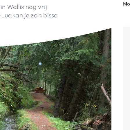
Mo
in Wallis nog vrij
Luc kan je zo'n bisse