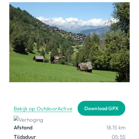
Bekijk op OutdoorActive
Download GPX
Afstand
18.15 km
Tijdsduur
05:55