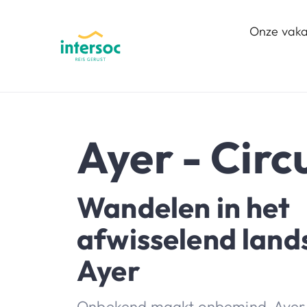
Onze vaka
Ayer - Circ
Wandelen in het
afwisselend land
Ayer
Onbekend maakt onbemind. Ayer 