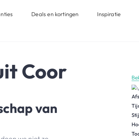
nties
Deals en kortingen
Inspiratie
uit Coor
Be
Af
schap van
Ti
St
Ho
To
doen we niet zo