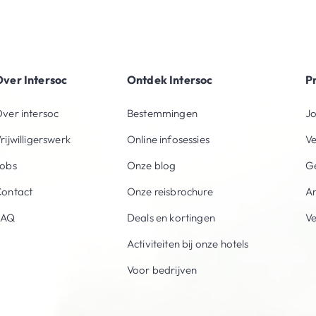
ver Intersoc
Ontdek Intersoc
P
ver intersoc
Bestemmingen
Jo
rijwilligerswerk
Online infosessies
V
obs
Onze blog
Ge
ontact
Onze reisbrochure
An
FAQ
Deals en kortingen
V
Activiteiten bij onze hotels
Voor bedrijven