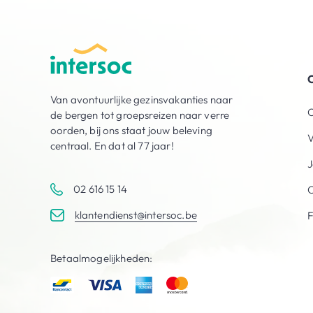
O
Van avontuurlijke gezinsvakanties naar
O
de bergen tot groepsreizen naar verre
oorden, bij ons staat jouw beleving
V
centraal. En dat al 77 jaar!
J
02 616 15 14
C
klantendienst@intersoc.be
Betaalmogelijkheden: