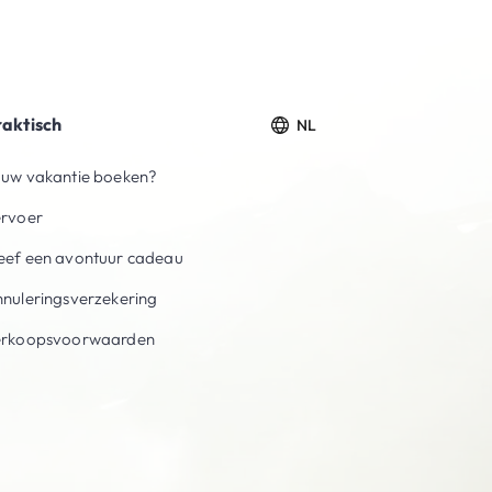
raktisch
NL
uw vakantie boeken?
ervoer
ef een avontuur cadeau
nuleringsverzekering
erkoopsvoorwaarden