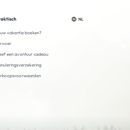
raktisch
NL
uw vakantie boeken?
ervoer
ef een avontuur cadeau
nuleringsverzekering
erkoopsvoorwaarden