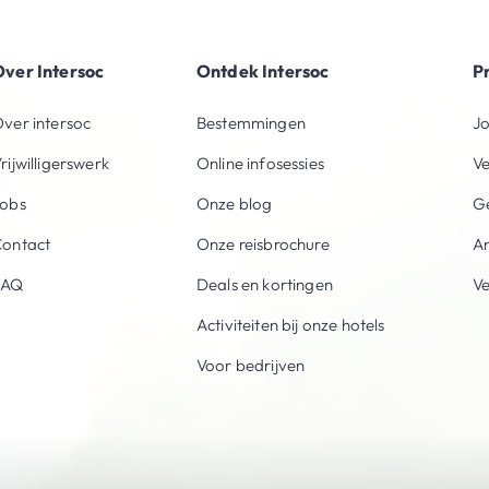
ver Intersoc
Ontdek Intersoc
P
ver intersoc
Bestemmingen
Jo
rijwilligerswerk
Online infosessies
V
obs
Onze blog
Ge
ontact
Onze reisbrochure
An
FAQ
Deals en kortingen
V
Activiteiten bij onze hotels
Voor bedrijven