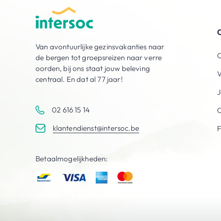
O
Van avontuurlijke gezinsvakanties naar
O
de bergen tot groepsreizen naar verre
oorden, bij ons staat jouw beleving
V
centraal. En dat al 77 jaar!
J
02 616 15 14
C
klantendienst@intersoc.be
Betaalmogelijkheden: