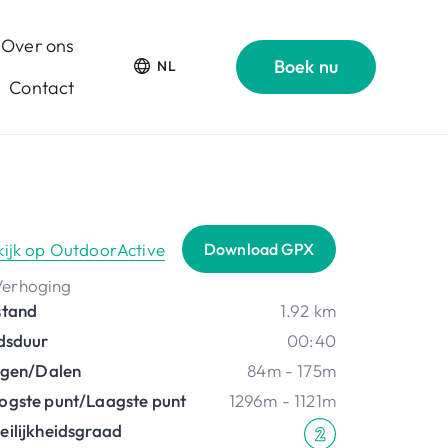
Over ons
Boek nu
NL
Contact
kijk op OutdoorActive
Download GPX
stand
1.92 km
jdsduur
00:40
ijgen/Dalen
84m - 175m
ogste punt/Laagste punt
1296m - 1121m
eilijkheidsgraad