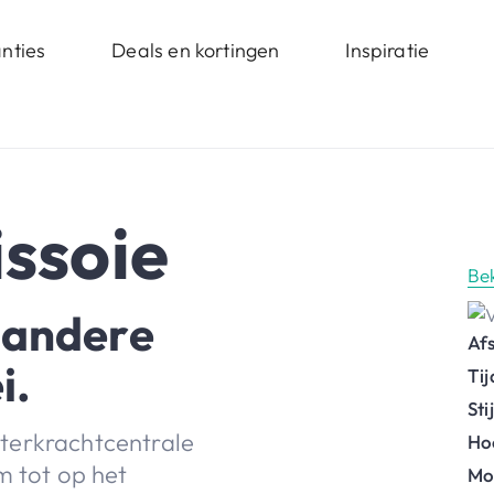
nties
Deals en kortingen
Inspiratie
issoie
Be
 andere
Af
i.
Ti
St
terkrachtcentrale
Ho
m tot op het
Mo