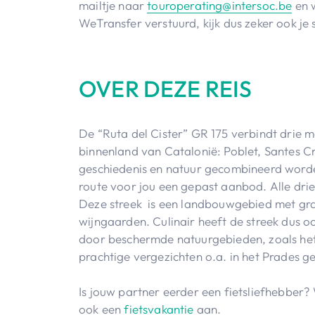
mailtje naar
touroperating@intersoc.be
en w
WeTransfer verstuurd, kijk dus zeker ook j
OVER DEZE REIS
De “Ruta del Cister” GR 175 verbindt drie m
binnenland van Catalonië: Poblet, Santes Cre
geschiedenis en natuur gecombineerd worde
route voor jou een gepast aanbod. Alle drie
Deze streek is een landbouwgebied met gra
wijngaarden. Culinair heeft de streek dus 
door beschermde natuurgebieden, zoals het
prachtige vergezichten o.a. in het Prades 
Is jouw partner eerder een fietsliefhebber
ook een
fietsvakantie
aan.