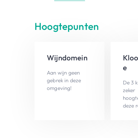
Hoogtepunten
Wijndomein
Kloo
e
Aan wijn geen
gebrek in deze
De 3 k
omgeving!
zeker
hoogt
deze r