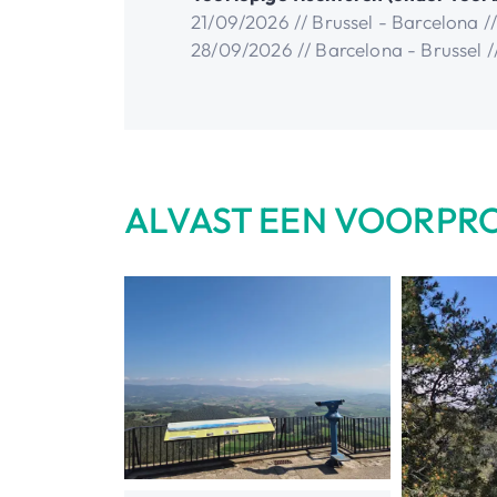
21/09/2026 // Brussel - Barcelona //
28/09/2026 // Barcelona - Brussel /
ALVAST EEN VOORPR