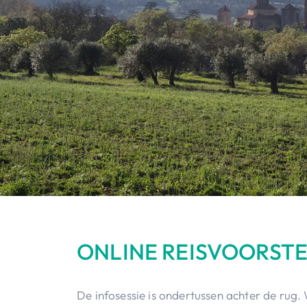
ONLINE REISVOORST
De infosessie is ondertussen achter de rug.