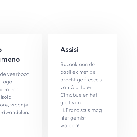
o
Assisi
simeno
Bezoek aan de
basiliek met de
de veerboot
prachtige fresco's
 Lago
van Giotto en
meno naar
Cimabue en het
 Isola
graf van
ore, waar je
H.Franciscus mag
ondwandelen.
niet gemist
worden!