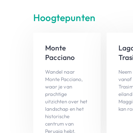
Hoogtepunten
Monte
Lag
Pacciano
Tra
Wandel naar
Neem 
Monte Pacciano,
vanaf
waar je van
Trasi
prachtige
eiland
uitzichten over het
Maggi
landschap en het
kan r
historische
centrum van
Perugia hebt.