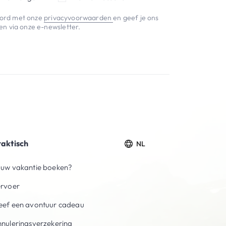
koord met onze
privacyvoorwaarden
en geef je ons
n via onze e-newsletter.
raktisch
NL
uw vakantie boeken?
ervoer
ef een avontuur cadeau
nuleringsverzekering