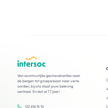
O
Van avontuurlijke gezinsvakanties naar
O
de bergen tot groepsreizen naar verre
oorden, bij ons staat jouw beleving
V
centraal. En dat al 77 jaar!
J
02 616 15 14
C