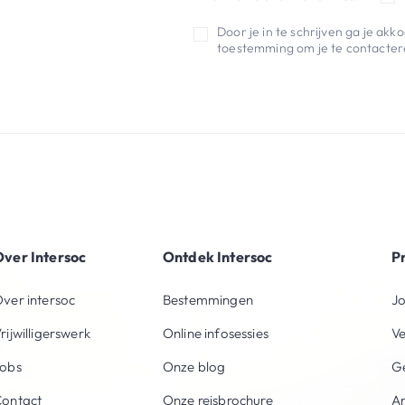
Door je in te schrijven ga je ak
toestemming om je te contactere
ver Intersoc
Ontdek Intersoc
P
ver intersoc
Bestemmingen
Jo
rijwilligerswerk
Online infosessies
V
obs
Onze blog
Ge
ontact
Onze reisbrochure
An