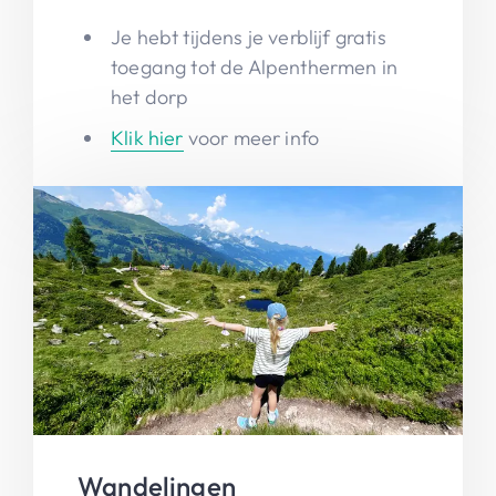
Je hebt tijdens je verblijf gratis
toegang tot de Alpenthermen in
het dorp
Klik hier
voor meer info
Wandelingen