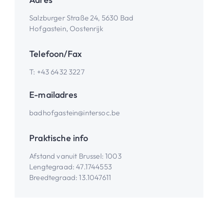
Salzburger Straße 24, 5630 Bad
Hofgastein, Oostenrijk
Telefoon/Fax
T:
+43 6432 3227
E-mailadres
badhofgastein@intersoc.be
Praktische info
Afstand vanuit Brussel
:
1003
Lengtegraad
:
47.1744553
Breedtegraad
:
13.1047611