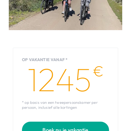
OP VAKANTIE VANAF *
1245
€
* op basis van een tweepersoonskamer per
persoon, inclusief alle kortingen
Boek nu je vakantie