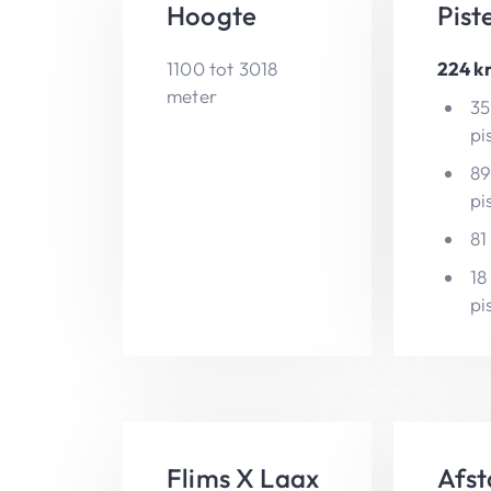
Hoogte
Pist
1100 tot 3018
224 k
meter
35
pi
89
pi
81
18
pi
Flims X Laax
Afst