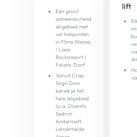
lift
Eén groot
aaneensluitend
El
skigebied met
mi
vertrekpunten
bu
in Flims Stenna
ve
/ Laax
va
Rocksresort /
sk
Falera Dorf
Ha
Vanuit Crap
va
Sogn Gion
bereik je het
hele skigebied
(o.a. Disentis
Sedrun
Andermatt,
Lenzerheide
Arosa,