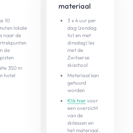
materiaal
ke 10
3 x 4 uur per
nuten lokale
dag (zondag
s naar de
tot en met
rtrekpunten
dinsdag) les
n de
met de
ipisten
Zwitserse
skischool
lte 350 m
n hotel
Materiaal kan
gehuurd
worden
Klik hier
voor
een overzicht
van de
skilessen en
het materiaal.