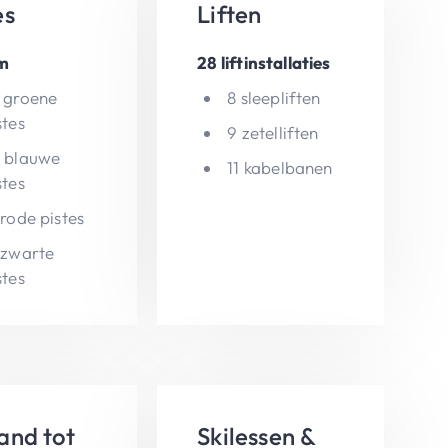
es
Liften
m
28 liftinstallaties
 groene
8 sleepliften
stes
9 zetelliften
 blauwe
11 kabelbanen
stes
 rode pistes
 zwarte
stes
and tot
Skilessen &