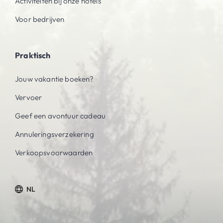
Activiteiten bij onze hotels
Voor bedrijven
Praktisch
Jouw vakantie boeken?
Vervoer
Geef een avontuur cadeau
Annuleringsverzekering
Verkoopsvoorwaarden
NL