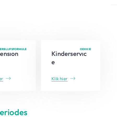
ERBLIJFSFORMULE
OEKKIE
ension
Kinderservic
e
er
Klik hier
periodes