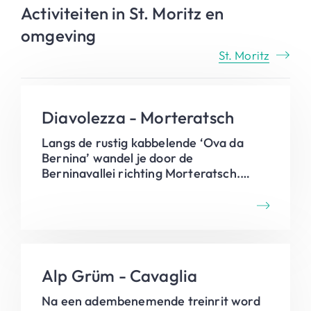
Activiteiten in St. Moritz en
omgeving
St. Moritz
Diavolezza - Morteratsch
Langs de rustig kabbelende ‘Ova da
Bernina’ wandel je door de
Berninavallei richting Morteratsch.
Onderweg verpoos je even aan een
paar prachtige watervalletjes. Als
beloning krijg je tijdens deze rustige
afdaling een geweldig uitzicht op de
Morteratschgletsjer.
Alp Grüm - Cavaglia
Na een adembenemende treinrit word