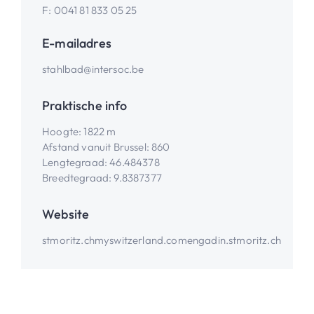
F:
0041 81 833 05 25
E-mailadres
stahlbad@intersoc.be
Praktische info
Hoogte
:
1822 m
Afstand vanuit Brussel
:
860
Lengtegraad
:
46.484378
Breedtegraad
:
9.8387377
Website
stmoritz.ch
myswitzerland.com
engadin.stmoritz.ch