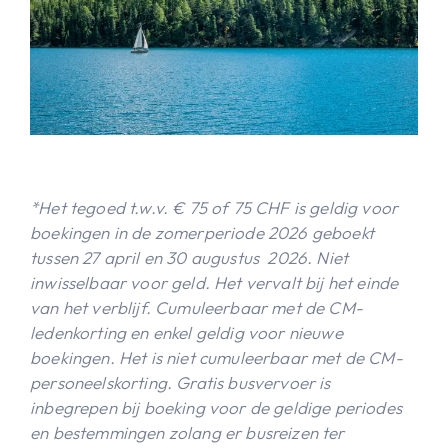
*Het tegoed t.w.v. € 75 of 75 CHF is geldig voor
boekingen in de zomerperiode 2026 geboekt
tussen 27 april en 30 augustus 2026. Niet
inwisselbaar voor geld. Het vervalt bij het einde
van het verblijf. Cumuleerbaar met de CM-
ledenkorting en enkel geldig voor nieuwe
boekingen. Het is niet cumuleerbaar met de CM-
personeelskorting. Gratis busvervoer is
inbegrepen bij boeking voor de geldige periodes
en bestemmingen zolang er busreizen ter