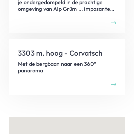
je ondergedompeld in de prachtige
omgeving van Alp Grüm ... imposante
gletsjer, kleine meertjes en een
overweldigend zicht op Valposchiavo en
de Bergamasker Alpen. Van hieruit daal
je af naar Cavaglia waar je de
'Gletschergarten' kan bezoeken. Voor
de terugweg neem je de pittige klim
3303 m. hoog - Corvatsch
langs het Lägh da Palü, gletsjermeer
aan de voet van de 3900m hoge Piz
Met de bergbaan naar een 360°
Palü.
panaroma