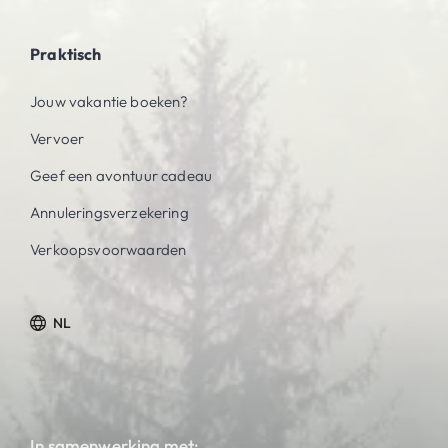
Praktisch
Jouw vakantie boeken?
Vervoer
Geef een avontuur cadeau
Annuleringsverzekering
Verkoopsvoorwaarden
NL
In samenwerking met: