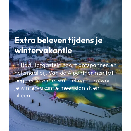
Extra beleven tijdens je
wintervakantie
In Bad Hofgastein hoort ontspannen er
helemaal bij. Van de Alpenthermen tot
begeleide winterwandelingen: zo wordt
je wintervakantie meer dan skiën
alleen.