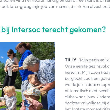
school en vind het vooral handig omdat dit een kans is om er
er ook later graag mijn job van maken, dus ik kan alvast oef
ijk bij Intersoc terecht gekomen?
TILLY
: "Mijn gezin en i
Onze eerste gezinsvaka
huisarts. Mijn zoon had 
berglucht zou hem goed 
we de jaren daarna opn
automatisch medewerke
clubs waar jouw kindere
dochter vrijwilliger bi
het laatste moment afz