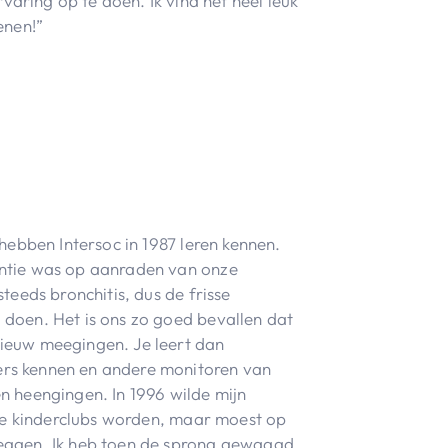
varing op te doen. Ik vind het heel leuk
enen!”
k hebben Intersoc in 1987 leren kennen.
ntie was op aanraden van onze
steeds bronchitis, dus de frisse
doen. Het is ons zo goed bevallen dat
ieuw meegingen. Je leert dan
rs kennen en andere monitoren van
n heengingen. In 1996 wilde mijn
j de kinderclubs worden, maar moest op
eggen. Ik heb toen de sprong gewaagd