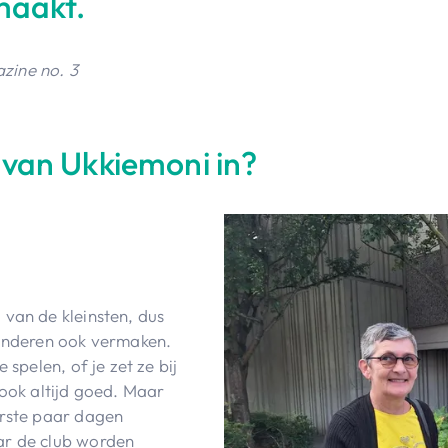
maakt.
azine no. 3
 van Ukkiemoni in?
 van de kleinsten, dus
kinderen ook vermaken.
 spelen, of je zet ze bij
 ook altijd goed. Maar
erste paar dagen
ar de club worden