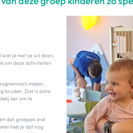
 van deze groep kinderen zo spec
el wat je met ze wil doen,
uk om deze activiteiten
 programma’s maken,
zig houden. Dat is soms
kelij ker om te
ren dat groepjes snel
eren heb je dat nog